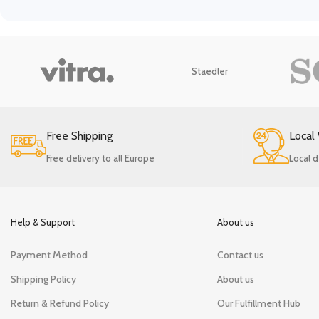
Staedler
Free Shipping
Local
Free delivery to all Europe
Local d
Help & Support
About us
Payment Method
Contact us
Shipping Policy
About us
Return & Refund Policy
Our Fulfillment Hub