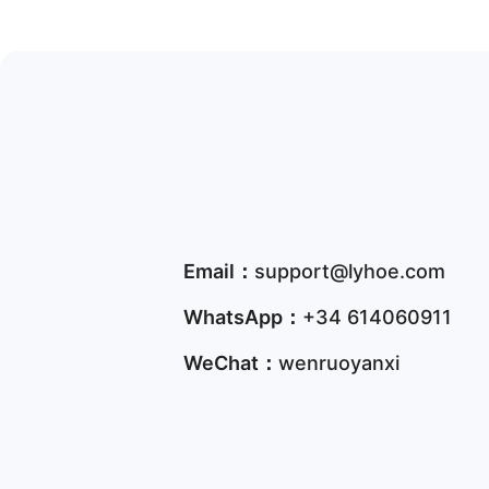
Email：
support@lyhoe.com
WhatsApp：
+34 614060911
WeChat：
wenruoyanxi