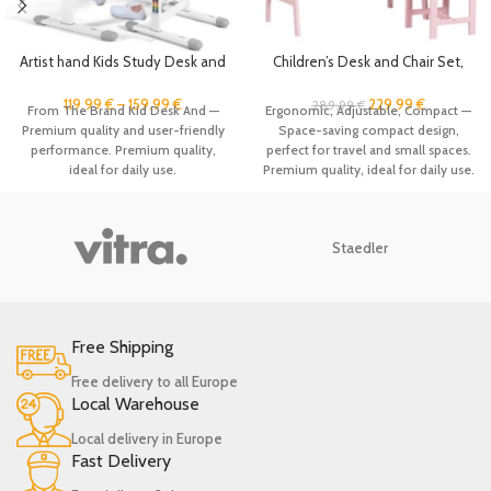
Artist hand Kids Study Desk and
Children’s Desk and Chair Set,
Chair Set Height Adjustable
Wood Study Desk Set with
Children School Girl Table Large
Adjustable Height and Large
119.99
€
–
159.99
€
229.99
€
289.99
€
From The Brand Kid Desk And —
Ergonomic, Adjustable, Compact —
Writing Board Desk with LED
Drawer, Student Writing Desk
Premium quality and user-friendly
Space-saving compact design,
Lamp Pull Out Drawer Pencil
Computer Workstation with
performance. Premium quality,
perfect for travel and small spaces.
Case Bookstand
Bookcase and Open Shelf for
ideal for daily use.
Premium quality, ideal for daily use.
Family
Staedler
Free Shipping
Free delivery to all Europe
Local Warehouse
Local delivery in Europe
Fast Delivery