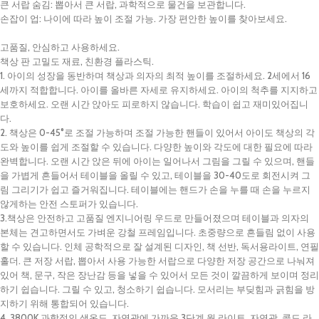
큰 서랍 숨김: 뽑아서 큰 서랍, 과학적으로 물건을 보관합니다.
손잡이 업: 나이에 따라 높이 조절 가능. 가장 편안한 높이를 찾아보세요.
고품질, 안심하고 사용하세요.
책상 판 고밀도 재료, 친환경 플라스틱.
1. 아이의 성장을 동반하며 책상과 의자의 최적 높이를 조절하세요. 2세에서 16
세까지 적합합니다. 아이를 올바른 자세로 유지하세요. 아이의 척추를 지지하고
보호하세요. 오랜 시간 앉아도 피로하지 않습니다. 학습이 쉽고 재미있어집니
다.
2. 책상은 0-45°로 조절 가능하며 조절 가능한 핸들이 있어서 아이도 책상의 각
도와 높이를 쉽게 조절할 수 있습니다. 다양한 높이와 각도에 대한 필요에 따라
완벽합니다. 오랜 시간 앉은 뒤에 아이는 일어나서 그림을 그릴 수 있으며, 핸들
을 가볍게 흔들어서 테이블을 올릴 수 있고, 테이블을 30-40도로 회전시켜 그
림 그리기가 쉽고 즐거워집니다. 테이블에는 핸드가 손을 누를 때 손을 누르지
않게하는 안전 스토퍼가 있습니다.
3.책상은 안전하고 고품질 엔지니어링 우드로 만들어졌으며 테이블과 의자의
본체는 견고하면서도 가벼운 강철 프레임입니다. 초중량으로 흔들림 없이 사용
할 수 있습니다. 인체 공학적으로 잘 설계된 디자인, 책 선반, 독서용라이트, 연필
홀더. 큰 저장 서랍, 뽑아서 사용 가능한 서랍으로 다양한 저장 공간으로 나눠져
있어 책, 문구, 작은 장난감 등을 넣을 수 있어서 모든 것이 깔끔하게 보이며 정리
하기 쉽습니다. 그릴 수 있고, 청소하기 쉽습니다. 모서리는 부딪힘과 긁힘을 방
지하기 위해 통합되어 있습니다.
4. 3800K 과학적인 색온도, 자연광에 가까운 3단계 웜 라이트, 자연광, 콜드 라