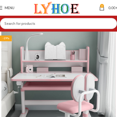
0
MENU
0.00
-29%