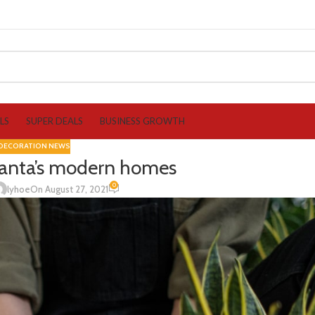
LS
SUPER DEALS
BUSINESS GROWTH
DECORATION NEWS
lanta’s modern homes
0
lyhoe
On August 27, 2021