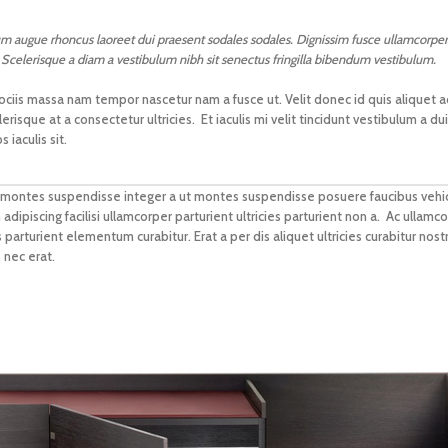
um augue rhoncus laoreet dui praesent sodales sodales. Dignissim fusce ullamcorper
ra. Scelerisque a diam a vestibulum nibh sit senectus fringilla bibendum vestibulum.
iis massa nam tempor nascetur nam a fusce ut. Velit donec id quis aliquet adi
isque at a consectetur ultricies. Et iaculis mi velit tincidunt vestibulum a d
iaculis sit.
rta montes suspendisse integer a ut montes suspendisse posuere faucibus veh
dipiscing facilisi ullamcorper parturient ultricies parturient non a. Ac ullamco
arturient elementum curabitur. Erat a per dis aliquet ultricies curabitur nos
 nec erat.