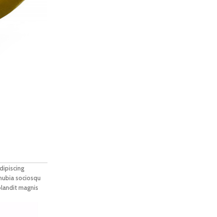
dipiscing
onubia sociosqu
blandit magnis