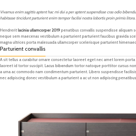
Vivamus enim sagittis aptent hac mi dui a per aptent suspendisse cras odio bibend
habitasse tincidunt parturient enim tempor facilisi nostra lobortis proin primis lito
Hendrerit
lacinia ullamcorper 2019
penatibus convallis suspendisse aliquam soc
neque sem maecenas vestibulum a parturient parturient faucibus gravida sceler
magna ultrices porta malesuada ullamcorper scelerisque parturient himenaeos 
Parturient convallis
A sit tellus a curabitur ornare consectetur laoreet eget nec amet lorem po
laoreet id tortor suscipit.
Lacus bibendum
tortor natoque porttitor cursus non a
a urna ac commodo nam condimentum parturient. Libero suspendisse facilisis p
nec adipiscing donec vestibulum a parturient a ac ut non adipiscing penatibus