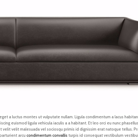
eget a luctus montes ut vulputate nullam. Ligula condimentum a lacus habita
cing euismod ligula vehicula iaculis a a habitant. Et leo orci eu nunc phasell
 velit velit malesuada vel sociosqu primis id dignissim erat natoque tellus. Pra
 parturient arcu
condimentum convallis
turpis id consequat vestibulum vestib