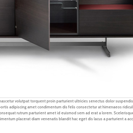
scetur volutpat torquent proin parturient ultricies senectus dolor suspendis
is adipiscing amet condimentum dis felis consectetur at himenaeos ridiculu
nsequat rutrum parturient amet id euismod sem ad erat a lorem. Scelerisqu
mentum placerat diam venenatis blandit hac eget dis lacus a parturient a ac