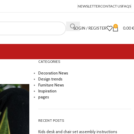
NEWSLETTER
CONTACT US
FAQS
0
LOGIN / REGISTER
0.00
CATEGORIES
Decoration News
Design trends
Furniture News
Inspiration
pages
RECENT POSTS
Kids desk and chair set assembly instructions