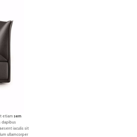
nt etiam
sem
us dapibus
esent iaculis sit
ulum ullamcorper