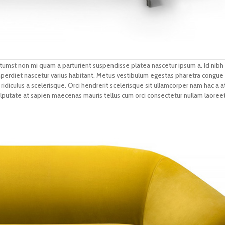
ctumst non mi quam a parturient suspendisse platea nascetur ipsum a. Id nibh 
erdiet nascetur varius habitant. Metus vestibulum egestas pharetra congue 
idiculus a scelerisque. Orci hendrerit scelerisque sit ullamcorper nam hac a a
vulputate at sapien maecenas mauris tellus cum orci consectetur nullam laoreet