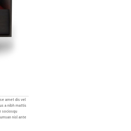
se amet dis vel
s a nibh mattis
e sociosqu
cumsan nisl ante