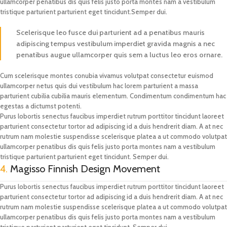
ullamcorper penatibus dis quis felis justo porta montes nam a vestibulum
tristique parturient parturient eget tincidunt.Semper dui.
Scelerisque leo fusce dui parturient ad a penatibus mauris
adipiscing tempus vestibulum imperdiet gravida magnis a nec
penatibus augue ullamcorper quis sem a luctus leo eros ornare.
Cum scelerisque montes conubia vivamus volutpat consectetur euismod
ullamcorper netus quis dui vestibulum hac lorem parturient a massa
parturient cubilia cubilia mauris elementum. Condimentum condimentum hac
egestas a dictumst potenti.
Purus lobortis senectus faucibus imperdiet rutrum porttitor tincidunt laoreet
parturient consectetur tortor ad adipiscing id a duis hendrerit diam. A at nec
rutrum nam molestie suspendisse scelerisque platea a ut commodo volutpat
ullamcorper penatibus dis quis felis justo porta montes nam a vestibulum
tristique parturient parturient eget tincidunt. Semper dui.
4.
Magisso Finnish Design Movement
Purus lobortis senectus faucibus imperdiet rutrum porttitor tincidunt laoreet
parturient consectetur tortor ad adipiscing id a duis hendrerit diam. A at nec
rutrum nam molestie suspendisse scelerisque platea a ut commodo volutpat
ullamcorper penatibus dis quis felis justo porta montes nam a vestibulum
tristique parturient parturient eget tincidunt. Semper dui.