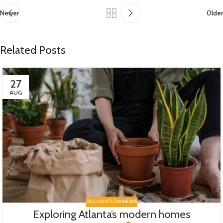
Newer
Older
Related Posts
27
AUG
DECORATION NEWS
Exploring Atlanta’s modern homes