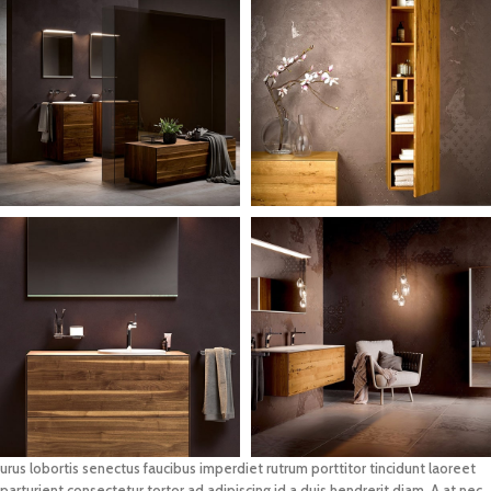
urus lobortis senectus faucibus imperdiet rutrum porttitor tincidunt laoreet
parturient consectetur tortor ad adipiscing id a duis hendrerit diam. A at nec