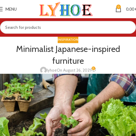
0
MENU
0.00
INSPIRATION
Minimalist Japanese-inspired
furniture
0
lyhoe
On August 26, 2021