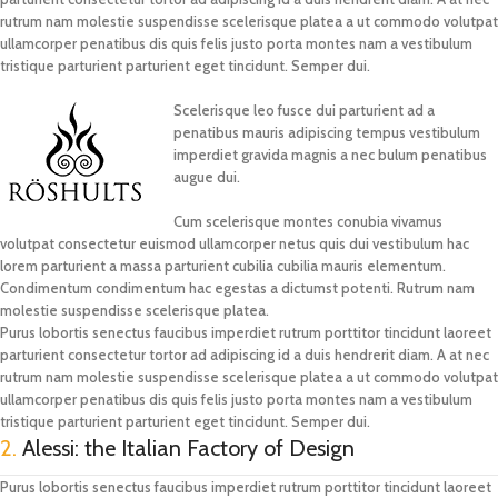
rutrum nam molestie suspendisse scelerisque platea a ut commodo volutpat
ullamcorper penatibus dis quis felis justo porta montes nam a vestibulum
tristique parturient parturient eget tincidunt. Semper dui.
Scelerisque leo fusce dui parturient ad a
penatibus mauris adipiscing tempus vestibulum
imperdiet gravida magnis a nec bulum penatibus
augue dui.
Cum scelerisque montes conubia vivamus
volutpat consectetur euismod ullamcorper netus quis dui vestibulum hac
lorem parturient a massa parturient cubilia cubilia mauris elementum.
Condimentum condimentum hac egestas a dictumst potenti. Rutrum nam
molestie suspendisse scelerisque platea.
Purus lobortis senectus faucibus imperdiet rutrum porttitor tincidunt laoreet
parturient consectetur tortor ad adipiscing id a duis hendrerit diam. A at nec
rutrum nam molestie suspendisse scelerisque platea a ut commodo volutpat
ullamcorper penatibus dis quis felis justo porta montes nam a vestibulum
tristique parturient parturient eget tincidunt. Semper dui.
2.
Alessi: the Italian Factory of Design
Purus lobortis senectus faucibus imperdiet rutrum porttitor tincidunt laoreet