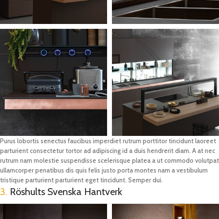
Purus lobortis senectus faucibus imperdiet rutrum porttitor tincidunt laoreet
parturient consectetur tortor ad adipiscing id a duis hendrerit diam. A at nec
rutrum nam molestie suspendisse scelerisque platea a ut commodo volutpat
ullamcorper penatibus dis quis felis justo porta montes nam a vestibulum
tristique parturient parturient eget tincidunt. Semper dui.
3.
Röshults Svenska Hantverk