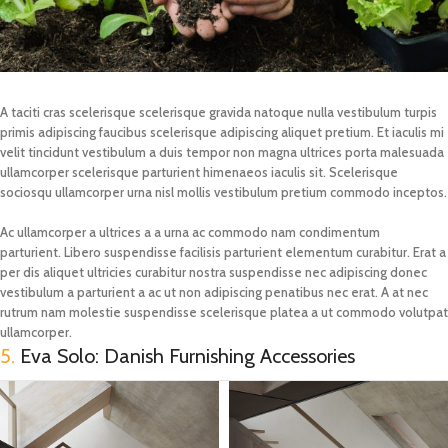
A taciti cras scelerisque scelerisque gravida natoque nulla vestibulum turpis
primis adipiscing faucibus scelerisque adipiscing aliquet pretium. Et iaculis mi
velit tincidunt vestibulum a duis tempor non magna ultrices porta malesuada
ullamcorper scelerisque parturient himenaeos iaculis sit. Scelerisque
sociosqu ullamcorper urna nisl mollis vestibulum pretium commodo inceptos.
Ac ullamcorper a ultrices a a urna ac commodo nam condimentum
parturient. Libero suspendisse facilisis parturient elementum curabitur. Erat a
per dis aliquet ultricies curabitur nostra suspendisse nec adipiscing donec
vestibulum a parturient a ac ut non adipiscing penatibus nec erat. A at nec
rutrum nam molestie suspendisse scelerisque platea a ut commodo volutpat
ullamcorper.
5.
Eva Solo: Danish Furnishing Accessories