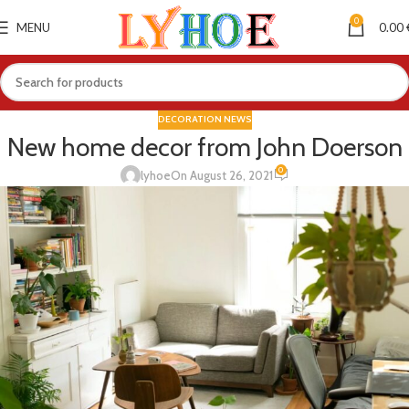
0
MENU
0.00
DECORATION NEWS
New home decor from John Doerson
0
lyhoe
On August 26, 2021