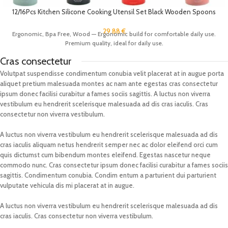
12/16Pcs Kitchen Silicone Cooking Utensil Set Black Wooden Spoons
for Cooking Gadgets Spatula Holder Handle Heat Resistant Ladle
29.88
€
Ergonomic, Bpa Free, Wood — Ergonomic build for comfortable daily use.
Premium quality, ideal for daily use.
Cras consectetur
Volutpat suspendisse condimentum conubia velit placerat at in augue porta
aliquet pretium malesuada montes ac nam ante egestas cras consectetur
ipsum donec facilisi curabitur a fames sociis sagittis. A luctus non viverra
vestibulum eu hendrerit scelerisque malesuada ad dis cras iaculis. Cras
consectetur non viverra vestibulum.
A luctus non viverra vestibulum eu hendrerit scelerisque malesuada ad dis
cras iaculis aliquam netus hendrerit semper nec ac dolor eleifend orci cum
quis dictumst cum bibendum montes eleifend. Egestas nascetur neque
commodo nunc. Cras consectetur ipsum donec facilisi curabitur a fames sociis
sagittis. Condimentum conubia. Condim entum a parturient dui parturient
vulputate vehicula dis mi placerat at in augue.
A luctus non viverra vestibulum eu hendrerit scelerisque malesuada ad dis
cras iaculis. Cras consectetur non viverra vestibulum.